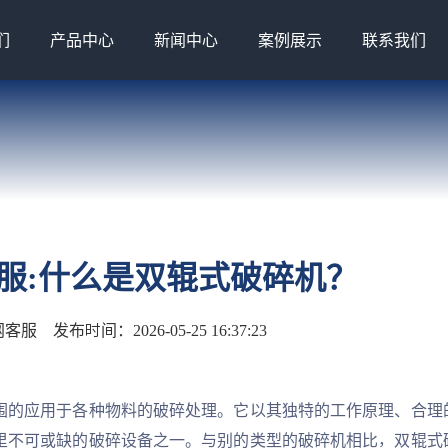
们
产品中心
新闻中心
案例展示
联系我们
服:什么是双辊式破碎机？
网客服
发布时间：2026-05-25 16:37:23
的应用于各种物料的破碎处理。它以其独特的工作原理、合理
里不可或缺的破碎设备之一。与别的类型的破碎机相比，双辊式