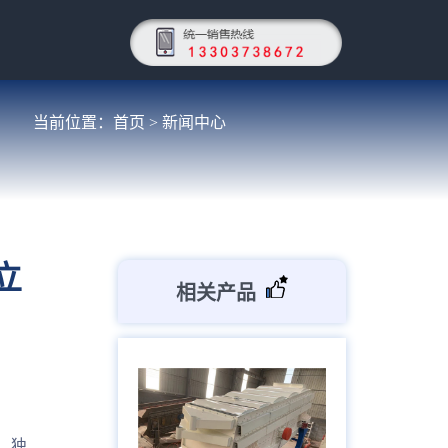
当前位置：
首页
>
新闻中心
立
相关产品
，独