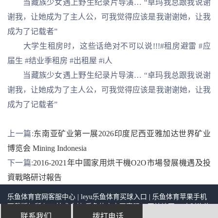
当藏族少女遇上野生纪录片导演… “卓玛我总跟我说谢
谢我，让她成为了主人公，可我觉得应该是我谢谢她，让我
成为了记载者”
大学生租房时，这些话绝对不可以说!!!#租房避雷 #应
届生 #结业季租房 #出租屋 #i人
当藏族少女遇上野生纪录片导演… “卓玛我总跟我说谢
谢我，让她成为了主人公，可我觉得应该是我谢谢她，让我
成为了记载者”
上一篇:
东南亚矿业第一展2026印度尼西亚雅加达世界矿业
博览会 Mining Indonesia
下一篇:
2016-2021年中國家用烘干機O2O市場發展機遇及投
資戰略研讨報告
乐鱼体育官网客服中心 | leyu乐鱼体育买球入口 | 乐鱼体育苹果手机
下载
版权所有
技术支持:
乐鱼体育官网客服
网站地图
24小时咨询
联系我们
拨打电话
电话：