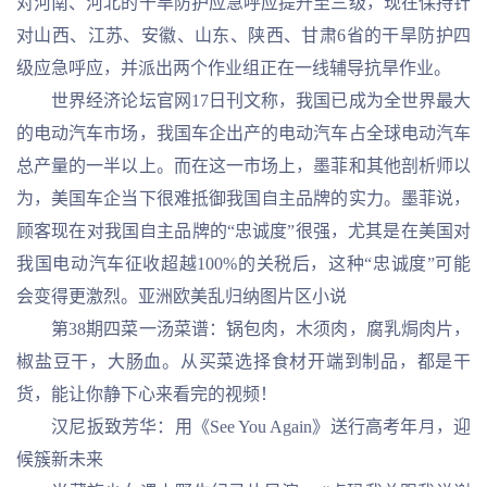
对河南、河北的干旱防护应急呼应提升至三级，现在保持针
对山西、江苏、安徽、山东、陕西、甘肃6省的干旱防护四
级应急呼应，并派出两个作业组正在一线辅导抗旱作业。
世界经济论坛官网17日刊文称，我国已成为全世界最大
的电动汽车市场，我国车企出产的电动汽车占全球电动汽车
总产量的一半以上。而在这一市场上，墨菲和其他剖析师以
为，美国车企当下很难抵御我国自主品牌的实力。墨菲说，
顾客现在对我国自主品牌的“忠诚度”很强，尤其是在美国对
我国电动汽车征收超越100%的关税后，这种“忠诚度”可能
会变得更激烈。亚洲欧美乱归纳图片区小说
第38期四菜一汤菜谱：锅包肉，木须肉，腐乳焗肉片，
椒盐豆干，大肠血。从买菜选择食材开端到制品，都是干
货，能让你静下心来看完的视频！
汉尼扳致芳华：用《See You Again》送行高考年月，迎
候簇新未来