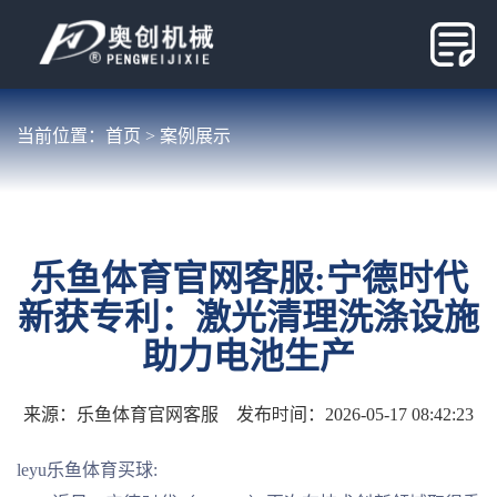
当前位置：
首页
>
案例展示
乐鱼体育官网客服:宁德时代
新获专利：激光清理洗涤设施
助力电池生产
来源：
乐鱼体育官网客服
发布时间：2026-05-17 08:42:23
leyu乐鱼体育买球: