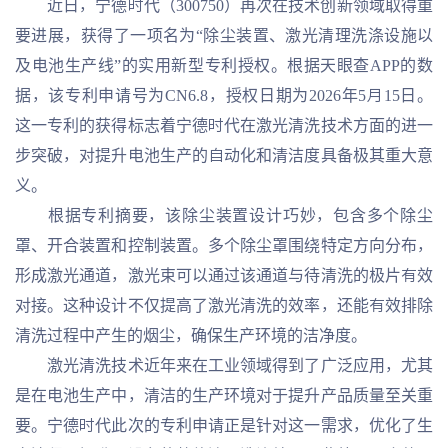
近日，宁德时代（300750）再次在技术创新领域取得重
要进展，获得了一项名为“除尘装置、激光清理洗涤设施以
及电池生产线”的实用新型专利授权。根据天眼查APP的数
据，该专利申请号为CN6.8，授权日期为2026年5月15日。
这一专利的获得标志着宁德时代在激光清洗技术方面的进一
步突破，对提升电池生产的自动化和清洁度具备极其重大意
义。
根据专利摘要，该除尘装置设计巧妙，包含多个除尘
罩、开合装置和控制装置。多个除尘罩围绕特定方向分布，
形成激光通道，激光束可以通过该通道与待清洗的极片有效
对接。这种设计不仅提高了激光清洗的效率，还能有效排除
清洗过程中产生的烟尘，确保生产环境的洁净度。
激光清洗技术近年来在工业领域得到了广泛应用，尤其
是在电池生产中，清洁的生产环境对于提升产品质量至关重
要。宁德时代此次的专利申请正是针对这一需求，优化了生