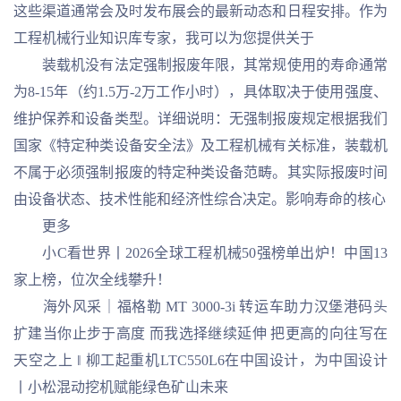
这些渠道通常会及时发布展会的最新动态和日程安排。作为
工程机械行业知识库专家，我可以为您提供关于
装载机没有法定强制报废年限，其常规使用的寿命通常
为8-15年（约1.5万-2万工作小时），具体取决于使用强度、
维护保养和设备类型。详细说明：无强制报废规定根据我们
国家《特定种类设备安全法》及工程机械有关标准，装载机
不属于必须强制报废的特定种类设备范畴。其实际报废时间
由设备状态、技术性能和经济性综合决定。影响寿命的核心
更多
小C看世界丨2026全球工程机械50强榜单出炉！中国13
家上榜，位次全线攀升！
海外风采｜福格勒 MT 3000-3i 转运车助力汉堡港码头
扩建当你止步于高度 而我选择继续延伸 把更高的向往写在
天空之上 ‖ 柳工起重机LTC550L6在中国设计，为中国设计
丨小松混动挖机赋能绿色矿山未来