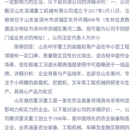
一定影响力的企业，以下是对该公司的详细评价：一、公司
概况山东滨通重工机械有限公司成立于2017年1月11日，注
册地位于山东省滨州市滨城区东外环路898号（也有信息数
据显示地址为滨州市滨城区黄河二路，但可能为公司不同部
门或业务点的地址）。公司法定代表人为许小
简单回答：山东明宇重工的装载机等产品在中小型工程
领域有一定口碑，质量稳定且性价比突出，适合轻中度作业
场景，但在极端工况或长期高强度使用中可能略逊于一线品
牌。详细分析：企业背景与产品线年，总部在山东莱州，专
注于小规模的装载机、挖掘机、叉车等工程机械的研发与生
产。其核心产品为轮式
山东潍坊雷沃重工是一家在农业装备领域具有非常明显
影响力和实力的企业。以下是对该公司的详细评价：一、公
司概况雷沃重工创立于1998年，是中国领先的农业装备制造
企业，业务涵盖农业装备、工程机械、车辆及金融互联网四