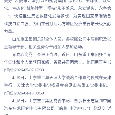
美好”为使命，坚持以AI赋能集团“绿色化、全球化、数智
化、生态化”战略转型，坚持“永不懈怠、永立潮头、永争第
一”，快速推进集团数智化发展步伐，为实现国家高端装备
科技自立自强、为山东省打造北方地区经济重要增长极贡献
力量。
山东重工集团总部全体人员，各权属公司中层副职及以
上领导干部、相关业务骨干线余人参加活动。
青春心向党，奋进正当时。近日，山东重工集团多个青
年集体和个人荣获国家级、省级共青团荣誉。他们用青春书
[详细]2026-05-07 17:39
4月9日，山东重工与天津大学战略合作签约仪式在天津
举行。天津大学党委书记杨贤金会见山东重工党委书记、
[详细]2026-04-10 08:59
4月8日，山东重工集团党委书记、董事长王志坚到中国
汽车技术研究中心有限公司（简称“中汽中心”）参观交[详