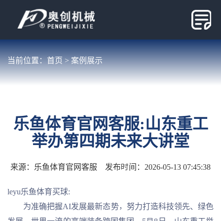
当前位置：
首页
>
案例展示
乐鱼体育官网客服:山东重工
举办第四期未来大讲堂
来源：
乐鱼体育官网客服
发布时间：2026-05-13 07:45:38
leyu乐鱼体育买球:
为准确把握AI发展最新态势，努力打造科技领先、绿色