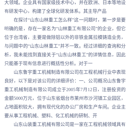
大领域。企业具有国家级技术中心，并在欧洲、日本等地设
有研发中心，构建了全球化研发体系。其主导产品
在探讨“山东山林重工怎么样”这一问题时，第一步是要
明确的是，存在一家名为“山林重工有限公司”的企业，但它
位于台湾省，主要是做除铝以外的非铁金属拉模铸造业务，
与问题中的“山东山林重工”并不一致。经过详细的查询和分
析，我未能找到直接关于“山东山林重工”的详情信息，因此
只能基于现有信息进行概括性分析。对于一
山东鲁宇重工机械制造有限公司在工程机械行业中表现
良好，以下是对该公司的详细评价：一、公司概况山东鲁宇
重工机械制造有限公司成立于2005年7月12日，注册投资的
金额5000万元，位于山东省烟台市莱州市沙河镇工业园区，
占地面积较大，拥有现代化的办公厂房和生产车间。企业主
要从事工程机械、塑料、化工机械的研制、开
山东山装重工机械有限公司是一家在工程机械领域具有