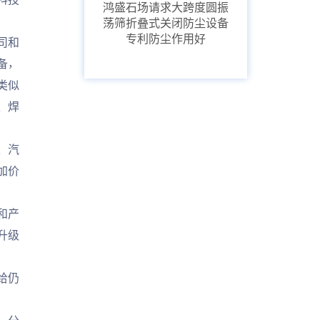
鸿盛石场请求大跨度圆振
荡筛折叠式关闭防尘设备
专利防尘作用好
司和
备，
类似
、焊
、汽
加价
和产
升级
给仍