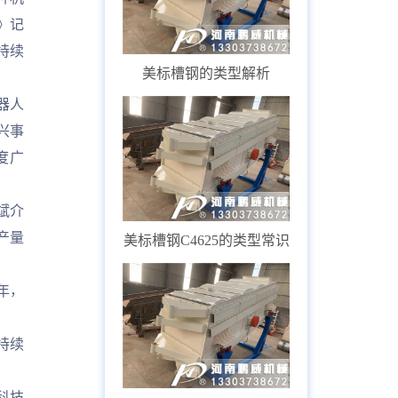
》记
持续
美标槽钢的类型解析
器人
兴事
度广
斌介
产量
美标槽钢C4625的类型常识
年，
持续
科技