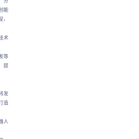
、分
创能
促，
技术
发等
，提
将发
打造
。
器人