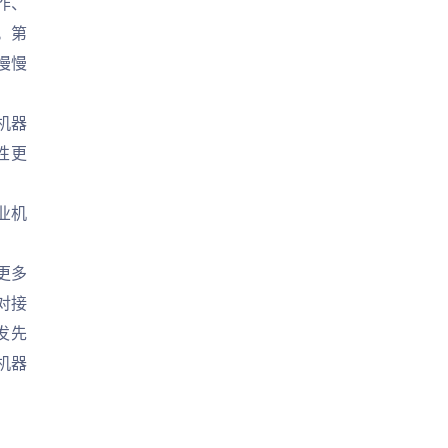
作、
。第
慢慢
机器
性更
业机
更多
对接
发先
机器